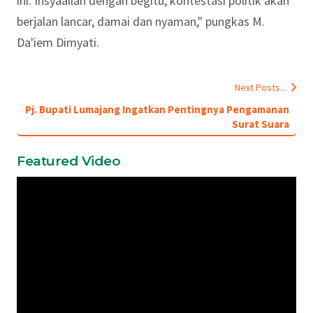
ini. Insyaallah dengan begitu, kontestasi politik akan
berjalan lancar, damai dan nyaman," pungkas
M.
Da'iem Dimyati
.
Next Posts...
Pj. Bupati Lumajang Ingatkan Pentingnya Pengamanan
Surat Suara
Featured Video