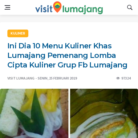
KULINER
Ini Dia 10 Menu Kuliner Khas
Lumajang Pemenang Lomba
Cipta Kuliner Grup Fb Lumajang
VISIT LUMAJANG
SENIN, 25 FEBRUARI 2019
97324