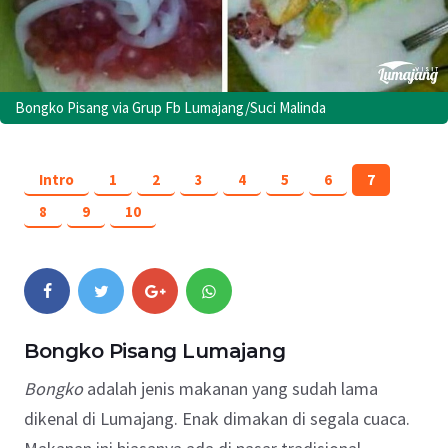
Bongko Pisang via Grup Fb Lumajang/Suci Malinda
Intro
1
2
3
4
5
6
7
8
9
10
Bongko Pisang Lumajang
Bongko
adalah jenis makanan yang sudah lama
dikenal di Lumajang. Enak dimakan di segala cuaca.