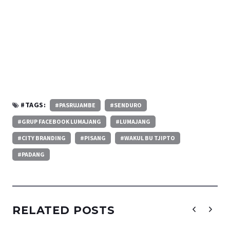
#TAGS:
#PASRUJAMBE
#SENDURO
#GRUP FACEBOOK LUMAJANG
#LUMAJANG
#CITY BRANDING
#PISANG
#WAKUL BU TJIPTO
#PADANG
RELATED POSTS